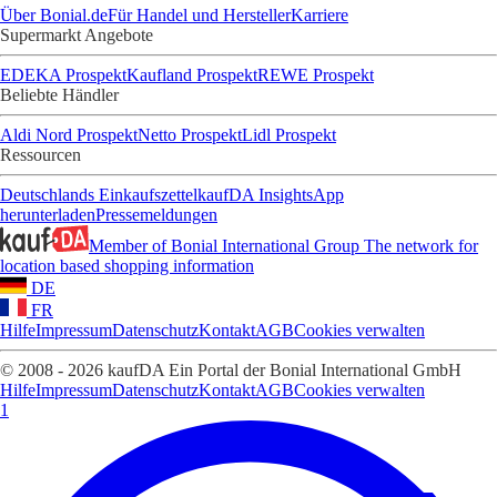
Über Bonial.de
Für Handel und Hersteller
Karriere
Supermarkt Angebote
EDEKA Prospekt
Kaufland Prospekt
REWE Prospekt
Beliebte Händler
Aldi Nord Prospekt
Netto Prospekt
Lidl Prospekt
Ressourcen
Deutschlands Einkaufszettel
kaufDA Insights
App
herunterladen
Pressemeldungen
Member of Bonial International Group
The network for
location based shopping information
DE
FR
Hilfe
Impressum
Datenschutz
Kontakt
AGB
Cookies verwalten
© 2008 - 2026 kaufDA Ein Portal der Bonial International GmbH
Hilfe
Impressum
Datenschutz
Kontakt
AGB
Cookies verwalten
1