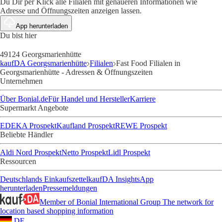
Du Dir per Klick alle Filialen mit genaueren Informationen wie
Adresse und Öffnungszeiten anzeigen lassen.
App herunterladen
Du bist hier
49124 Georgsmarienhütte
kaufDA Georgsmarienhütte
Filialen
Fast Food Filialen in
Georgsmarienhütte - Adressen & Öffnungszeiten
Unternehmen
Über Bonial.de
Für Handel und Hersteller
Karriere
Supermarkt Angebote
EDEKA Prospekt
Kaufland Prospekt
REWE Prospekt
Beliebte Händler
Aldi Nord Prospekt
Netto Prospekt
Lidl Prospekt
Ressourcen
Deutschlands Einkaufszettel
kaufDA Insights
App
herunterladen
Pressemeldungen
Member of Bonial International Group
The network for
location based shopping information
DE