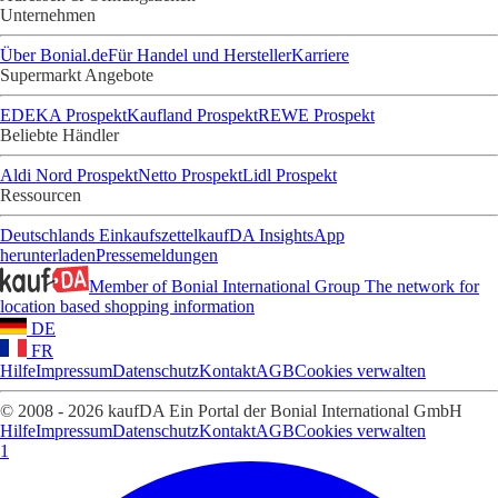
Unternehmen
Über Bonial.de
Für Handel und Hersteller
Karriere
Supermarkt Angebote
EDEKA Prospekt
Kaufland Prospekt
REWE Prospekt
Beliebte Händler
Aldi Nord Prospekt
Netto Prospekt
Lidl Prospekt
Ressourcen
Deutschlands Einkaufszettel
kaufDA Insights
App
herunterladen
Pressemeldungen
Member of Bonial International Group
The network for
location based shopping information
DE
FR
Hilfe
Impressum
Datenschutz
Kontakt
AGB
Cookies verwalten
© 2008 - 2026 kaufDA Ein Portal der Bonial International GmbH
Hilfe
Impressum
Datenschutz
Kontakt
AGB
Cookies verwalten
1