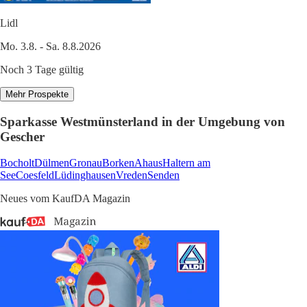
Lidl
Mo. 3.8. - Sa. 8.8.2026
Noch 3 Tage gültig
Mehr Prospekte
Sparkasse Westmünsterland in der Umgebung von
Gescher
Bocholt
Dülmen
Gronau
Borken
Ahaus
Haltern am
See
Coesfeld
Lüdinghausen
Vreden
Senden
Neues vom KaufDA Magazin