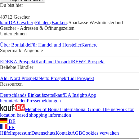
Du bist hier
48712 Gescher
kaufDA Gescher
Filialen
Banken
Sparkasse Westmünsterland
Gescher - Adressen & Öffnungszeiten
Unternehmen
Über Bonial.de
Für Handel und Hersteller
Karriere
Supermarkt Angebote
EDEKA Prospekt
Kaufland Prospekt
REWE Prospekt
Beliebte Händler
Aldi Nord Prospekt
Netto Prospekt
Lidl Prospekt
Ressourcen
Deutschlands Einkaufszettel
kaufDA Insights
App
herunterladen
Pressemeldungen
Member of Bonial International Group
The network for
location based shopping information
DE
FR
Hilfe
Impressum
Datenschutz
Kontakt
AGB
Cookies verwalten