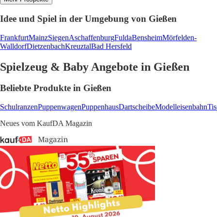
Idee und Spiel in der Umgebung von Gießen
Frankfurt
Mainz
Siegen
Aschaffenburg
Fulda
Bensheim
Mörfelden-
Walldorf
Dietzenbach
Kreuztal
Bad Hersfeld
Spielzeug & Baby Angebote in Gießen
Beliebte Produkte in Gießen
Schulranzen
Puppenwagen
Puppenhaus
Dartscheibe
Modelleisenbahn
Tis
Neues vom KaufDA Magazin