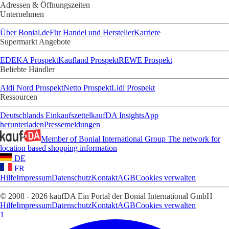
Adressen & Öffnungszeiten
Unternehmen
Über Bonial.de
Für Handel und Hersteller
Karriere
Supermarkt Angebote
EDEKA Prospekt
Kaufland Prospekt
REWE Prospekt
Beliebte Händler
Aldi Nord Prospekt
Netto Prospekt
Lidl Prospekt
Ressourcen
Deutschlands Einkaufszettel
kaufDA Insights
App
herunterladen
Pressemeldungen
Member of Bonial International Group
The network for
location based shopping information
DE
FR
Hilfe
Impressum
Datenschutz
Kontakt
AGB
Cookies verwalten
© 2008 - 2026 kaufDA Ein Portal der Bonial International GmbH
Hilfe
Impressum
Datenschutz
Kontakt
AGB
Cookies verwalten
1