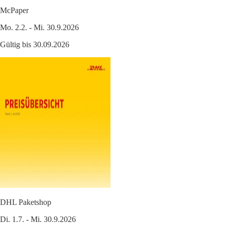
McPaper
Mo. 2.2. - Mi. 30.9.2026
Gültig bis 30.09.2026
DHL Paketshop
Di. 1.7. - Mi. 30.9.2026