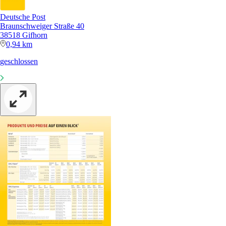
Deutsche Post
Braunschweiger Straße 40
38518 Gifhorn
0,94 km
geschlossen