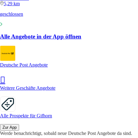
5,29 km
geschlossen
Alle Angebote in der App öffnen
Deutsche Post Angebote
Weitere Geschäfte Angebote
Alle Prospekte für Gifhorn
Zur App
Werde benachrichtigt, sobald neue Deutsche Post Angebote da sind.