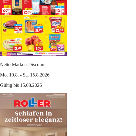
Netto Marken-Discount
Mo. 10.8. - Sa. 15.8.2026
Gültig bis 15.08.2026