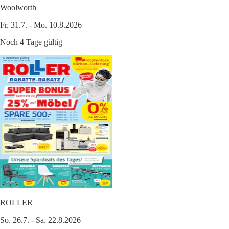
Woolworth
Fr. 31.7. - Mo. 10.8.2026
Noch 4 Tage gültig
ROLLER
So. 26.7. - Sa. 22.8.2026