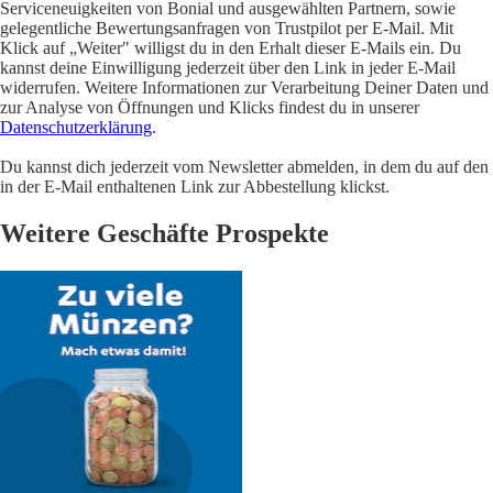
Serviceneuigkeiten von Bonial und ausgewählten Partnern, sowie
gelegentliche Bewertungsanfragen von Trustpilot per E-Mail. Mit
Klick auf „Weiter" willigst du in den Erhalt dieser E-Mails ein. Du
kannst deine Einwilligung jederzeit über den Link in jeder E-Mail
widerrufen. Weitere Informationen zur Verarbeitung Deiner Daten und
zur Analyse von Öffnungen und Klicks findest du in unserer
Datenschutzerklärung
.
Du kannst dich jederzeit vom Newsletter abmelden, in dem du auf den
in der E-Mail enthaltenen Link zur Abbestellung klickst.
Weitere Geschäfte Prospekte