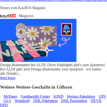
Neues vom KaufDA Magazin
Design-Badematten bei ALDI: Diese Highlights gibt's zum Sparpreis!
Bei ALDI gibt' jetzt Design-Badematten zum Sparpreis - wir haben
alle Details!
...
Jetzt lesen
Weitere Weitere Geschäfte in Gifhorn
McPaper
Gardinenlift Center
KIND
Hermes Paketshop
UPS
GLS
Wolsdorff
DHL Paketshop
DHL Packstation
DEVK
DPD