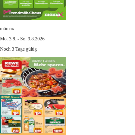
mömax
Mo. 3.8. - So. 9.8.2026
Noch 3 Tage gültig