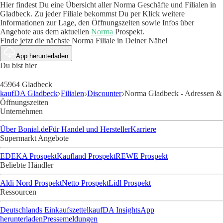
Hier findest Du eine Übersicht aller Norma Geschäfte und Filialen in
Gladbeck. Zu jeder Filiale bekommst Du per Klick weitere
Informationen zur Lage, den Öffnungszeiten sowie Infos über
Angebote aus dem aktuellen
Norma
Prospekt.
Finde jetzt die nächste Norma Filiale in Deiner Nähe!
App herunterladen
Du bist hier
45964 Gladbeck
kaufDA Gladbeck
Filialen
Discounter
Norma Gladbeck - Adressen &
Öffnungszeiten
Unternehmen
Über Bonial.de
Für Handel und Hersteller
Karriere
Supermarkt Angebote
EDEKA Prospekt
Kaufland Prospekt
REWE Prospekt
Beliebte Händler
Aldi Nord Prospekt
Netto Prospekt
Lidl Prospekt
Ressourcen
Deutschlands Einkaufszettel
kaufDA Insights
App
herunterladen
Pressemeldungen