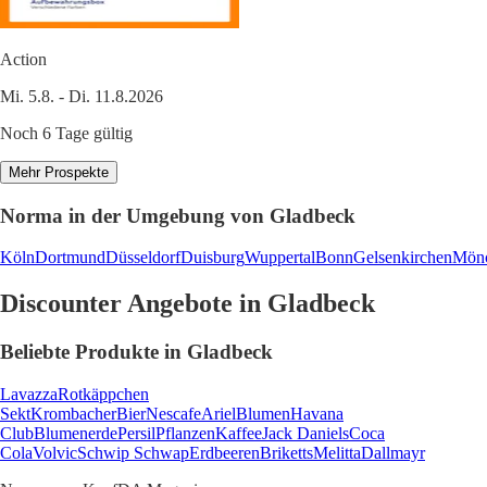
Action
Mi. 5.8. - Di. 11.8.2026
Noch 6 Tage gültig
Mehr Prospekte
Norma in der Umgebung von Gladbeck
Köln
Dortmund
Düsseldorf
Duisburg
Wuppertal
Bonn
Gelsenkirchen
Mönc
Discounter Angebote in Gladbeck
Beliebte Produkte in Gladbeck
Lavazza
Rotkäppchen
Sekt
Krombacher
Bier
Nescafe
Ariel
Blumen
Havana
Club
Blumenerde
Persil
Pflanzen
Kaffee
Jack Daniels
Coca
Cola
Volvic
Schwip Schwap
Erdbeeren
Briketts
Melitta
Dallmayr