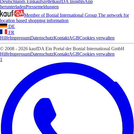
Deutschlands Einkaufszettel
kaufDA Insights
App
herunterladen
Pressemeldungen
Member of Bonial International Group
The network for
location based shopping information
DE
FR
Hilfe
Impressum
Datenschutz
Kontakt
AGB
Cookies verwalten
© 2008 - 2026 kaufDA Ein Portal der Bonial International GmbH
Hilfe
Impressum
Datenschutz
Kontakt
AGB
Cookies verwalten
1