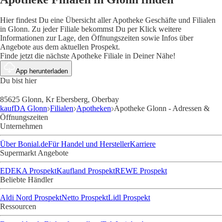
Hier findest Du eine Übersicht aller Apotheke Geschäfte und Filialen
in Glonn. Zu jeder Filiale bekommst Du per Klick weitere
Informationen zur Lage, den Öffnungszeiten sowie Infos über
Angebote aus dem aktuellen Prospekt.
Finde jetzt die nächste Apotheke Filiale in Deiner Nähe!
App herunterladen
Du bist hier
85625 Glonn, Kr Ebersberg, Oberbay
kaufDA Glonn
Filialen
Apotheken
Apotheke Glonn - Adressen &
Öffnungszeiten
Unternehmen
Über Bonial.de
Für Handel und Hersteller
Karriere
Supermarkt Angebote
EDEKA Prospekt
Kaufland Prospekt
REWE Prospekt
Beliebte Händler
Aldi Nord Prospekt
Netto Prospekt
Lidl Prospekt
Ressourcen