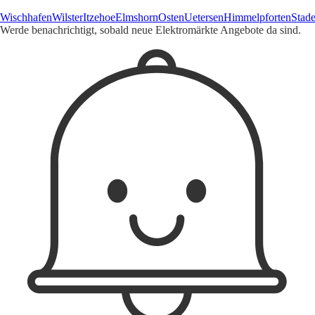
Wischhafen
Wilster
Itzehoe
Elmshorn
Osten
Uetersen
Himmelpforten
Stad
Werde benachrichtigt, sobald neue Elektromärkte Angebote da sind.
1