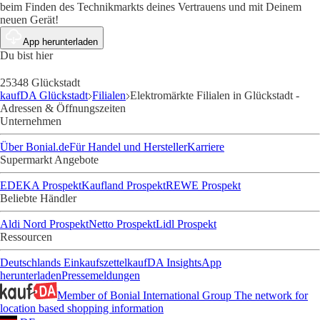
beim Finden des Technikmarkts deines Vertrauens und mit Deinem
neuen Gerät!
App herunterladen
Du bist hier
25348 Glückstadt
kaufDA Glückstadt
Filialen
Elektromärkte Filialen in Glückstadt -
Adressen & Öffnungszeiten
Unternehmen
Über Bonial.de
Für Handel und Hersteller
Karriere
Supermarkt Angebote
EDEKA Prospekt
Kaufland Prospekt
REWE Prospekt
Beliebte Händler
Aldi Nord Prospekt
Netto Prospekt
Lidl Prospekt
Ressourcen
Deutschlands Einkaufszettel
kaufDA Insights
App
herunterladen
Pressemeldungen
Member of Bonial International Group
The network for
location based shopping information