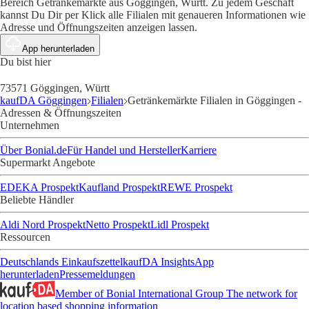
Bereich Getränkemärkte aus Göggingen, Württ. Zu jedem Geschäft
kannst Du Dir per Klick alle Filialen mit genaueren Informationen wie
Adresse und Öffnungszeiten anzeigen lassen.
App herunterladen
Du bist hier
73571 Göggingen, Württ
kaufDA Göggingen
Filialen
Getränkemärkte Filialen in Göggingen -
Adressen & Öffnungszeiten
Unternehmen
Über Bonial.de
Für Handel und Hersteller
Karriere
Supermarkt Angebote
EDEKA Prospekt
Kaufland Prospekt
REWE Prospekt
Beliebte Händler
Aldi Nord Prospekt
Netto Prospekt
Lidl Prospekt
Ressourcen
Deutschlands Einkaufszettel
kaufDA Insights
App
herunterladen
Pressemeldungen
Member of Bonial International Group
The network for
location based shopping information