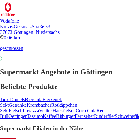
Vodafone
Kurze-Geismar-Straße 33
37073 Göttingen, Niedersachs
0,06 km
geschlossen
Supermarkt Angebote in Göttingen
Beliebte Produkte
Jack Daniels
Bier
Cola
Freixenet-
Sekt
Getränke
Krombacher
Rotkäppchen
Sekt
Fleisch
Lavazza
Veltins
Hackfleisch
Coca Cola
Red
Bull
Oettinger
Tassimo
Kaffee
Bitburger
Fernseher
Rinderfilet
Schweinefil
Supermarkt Filialen in der Nähe