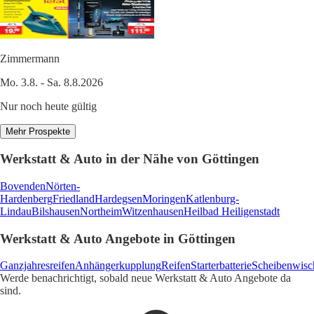
Zimmermann
Mo. 3.8. - Sa. 8.8.2026
Nur noch heute gültig
Mehr Prospekte
Werkstatt & Auto in der Nähe von Göttingen
Bovenden
Nörten-
Hardenberg
Friedland
Hardegsen
Moringen
Katlenburg-
Lindau
Bilshausen
Northeim
Witzenhausen
Heilbad Heiligenstadt
Werkstatt & Auto Angebote in Göttingen
Ganzjahresreifen
Anhängerkupplung
Reifen
Starterbatterie
Scheibenwisc
Werde benachrichtigt, sobald neue Werkstatt & Auto Angebote da
sind.
1