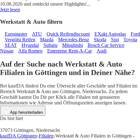
10.08.2026 und entdeckt unsere Highlights!
...
Jetzt lesen
Werkstatt & Auto filtern
Euromaster
ATU
Quick Reifendiscount
EXakt Autoglas
Ford
Vergölst Reifen
Mazda
Mercedes-Benz
Skoda
Sixt
Toyota
SEAT
Hyundai
Subaru
Mitsubishi
Bosch Car Service
Nissan
Alfa Romeo
Enterprise Rent-A-Car
Audi
Auf der Suche nach Werkstatt & Auto
Filialen in Göttingen und in Deiner Nähe?
Bei kaufDA findest Du eine Übersicht aller Geschäfte und Filialen im
Bereich Werkstatt & Auto aus Göttingen, Niedersachs. Zu jedem
Geschäft kannst Du Dir per Klick alle Filialen mit genaueren
Informationen wie Adresse und Öffnungszeiten anzeigen lassen.
App herunterladen
Du bist hier
37073 Göttingen, Niedersachs
kaufDA Göttingen
Filialen
Werkstatt & Auto Filialen in Göttingen -