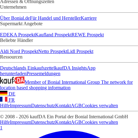
Adressen & Öffnungszeiten
Unternehmen
Über Bonial.de
Für Handel und Hersteller
Karriere
Supermarkt Angebote
EDEKA Prospekt
Kaufland Prospekt
REWE Prospekt
Beliebte Händler
Aldi Nord Prospekt
Netto Prospekt
Lidl Prospekt
Ressourcen
Deutschlands Einkaufszettel
kaufDA Insights
App
herunterladen
Pressemeldungen
Member of Bonial International Group
The network for
location based shopping information
DE
FR
Hilfe
Impressum
Datenschutz
Kontakt
AGB
Cookies verwalten
© 2008 - 2026 kaufDA Ein Portal der Bonial International GmbH
Hilfe
Impressum
Datenschutz
Kontakt
AGB
Cookies verwalten
1