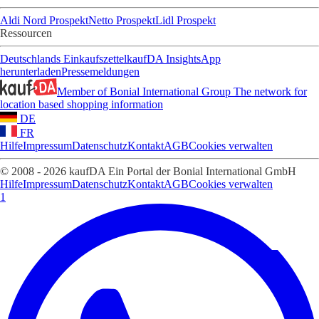
Aldi Nord Prospekt
Netto Prospekt
Lidl Prospekt
Ressourcen
Deutschlands Einkaufszettel
kaufDA Insights
App
herunterladen
Pressemeldungen
Member of Bonial International Group
The network for
location based shopping information
DE
FR
Hilfe
Impressum
Datenschutz
Kontakt
AGB
Cookies verwalten
© 2008 - 2026 kaufDA Ein Portal der Bonial International GmbH
Hilfe
Impressum
Datenschutz
Kontakt
AGB
Cookies verwalten
1