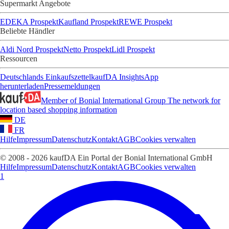
Supermarkt Angebote
EDEKA Prospekt
Kaufland Prospekt
REWE Prospekt
Beliebte Händler
Aldi Nord Prospekt
Netto Prospekt
Lidl Prospekt
Ressourcen
Deutschlands Einkaufszettel
kaufDA Insights
App
herunterladen
Pressemeldungen
Member of Bonial International Group
The network for
location based shopping information
DE
FR
Hilfe
Impressum
Datenschutz
Kontakt
AGB
Cookies verwalten
© 2008 - 2026 kaufDA Ein Portal der Bonial International GmbH
Hilfe
Impressum
Datenschutz
Kontakt
AGB
Cookies verwalten
1