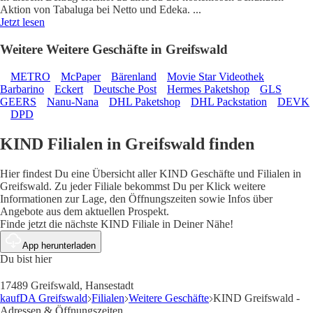
Aktion von Tabaluga bei Netto und Edeka.
...
Jetzt lesen
Weitere Weitere Geschäfte in Greifswald
METRO
McPaper
Bärenland
Movie Star Videothek
Barbarino
Eckert
Deutsche Post
Hermes Paketshop
GLS
GEERS
Nanu-Nana
DHL Paketshop
DHL Packstation
DEVK
DPD
KIND Filialen in Greifswald finden
Hier findest Du eine Übersicht aller KIND Geschäfte und Filialen in
Greifswald. Zu jeder Filiale bekommst Du per Klick weitere
Informationen zur Lage, den Öffnungszeiten sowie Infos über
Angebote aus dem aktuellen Prospekt.
Finde jetzt die nächste KIND Filiale in Deiner Nähe!
App herunterladen
Du bist hier
17489 Greifswald, Hansestadt
kaufDA Greifswald
Filialen
Weitere Geschäfte
KIND Greifswald -
Adressen & Öffnungszeiten