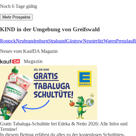
Noch 6 Tage gültig
Mehr Prospekte
KIND in der Umgebung von Greifswald
Rostock
Neubrandenburg
Stralsund
Güstrow
Neustrelitz
Waren
Prenzlau
B
Neues vom KaufDA Magazin
Gratis Tabaluga-Schultüte bei Edeka & Netto 2026: Alle Infos und
Termine!
In diesem Beitrag erfährst du alles zu der kostenlosen Schultüten-