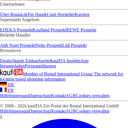
Unternehmen
Über Bonial.de
Für Handel und Hersteller
Karriere
Supermarkt Angebote
EDEKA Prospekt
Kaufland Prospekt
REWE Prospekt
Beliebte Händler
Aldi Nord Prospekt
Netto Prospekt
Lidl Prospekt
Ressourcen
Deutschlands Einkaufszettel
kaufDA Insights
App
herunterladen
Pressemeldungen
Member of Bonial International Group
The network for
location based shopping information
DE
FR
Hilfe
Impressum
Datenschutz
Kontakt
AGB
Cookies verwalten
© 2008 - 2026 kaufDA Ein Portal der Bonial International GmbH
Hilfe
Impressum
Datenschutz
Kontakt
AGB
Cookies verwalten
1