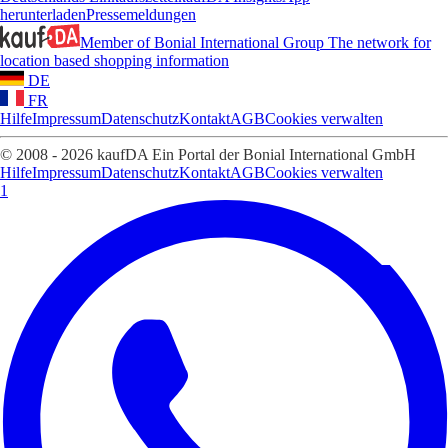
herunterladen
Pressemeldungen
Member of Bonial International Group
The network for
location based shopping information
DE
FR
Hilfe
Impressum
Datenschutz
Kontakt
AGB
Cookies verwalten
© 2008 - 2026 kaufDA Ein Portal der Bonial International GmbH
Hilfe
Impressum
Datenschutz
Kontakt
AGB
Cookies verwalten
1