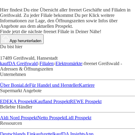
Hier findest Du eine Übersicht aller freenet Geschäfte und Filialen in
Greifswald. Zu jeder Filiale bekommst Du per Klick weitere
Informationen zur Lage, den Öffnungszeiten sowie Infos über
Angebote aus dem aktuellen Prospekt.
Finde jetzt die nächste freenet Filiale in Deiner Nähe!
App herunterladen
Du bist hier
17489 Greifswald, Hansestadt
kaufDA Greifswald
Filialen
Elektromärkte
freenet Greifswald -
Adressen & Öffnungszeiten
Unternehmen
Über Bonial.de
Für Handel und Hersteller
Karriere
Supermarkt Angebote
EDEKA Prospekt
Kaufland Prospekt
REWE Prospekt
Beliebte Händler
Aldi Nord Prospekt
Netto Prospekt
Lidl Prospekt
Ressourcen
Deutschlands Einkaufszettel
kaufDA Insights
App