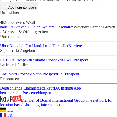
App herunterladen
Du bist hier
48268 Greven, Westf
kaufDA Greven
Filialen
Weitere Geschäfte
Westlotto Partner Greven
- Adressen & Öffnungszeiten
Unternehmen
Über Bonial.de
Für Handel und Hersteller
Karriere
Supermarkt Angebote
EDEKA Prospekt
Kaufland Prospekt
REWE Prospekt
Beliebte Händler
Aldi Nord Prospekt
Netto Prospekt
Lidl Prospekt
Ressourcen
Deutschlands Einkaufszettel
kaufDA Insights
App
herunterladen
Pressemeldungen
Member of Bonial International Group
The network for
location based shopping information
DE
FR