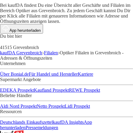
Bei kaufDA findest Du eine Übersicht aller Geschäfte und Filialen im
Bereich Optiker aus Grevenbroich. Zu jedem Geschäft kannst Du Dir
per Klick alle Filialen mit genaueren Informationen wie Adresse und
Öffnungszeiten anzeigen lassen.
App herunterladen
Du bist hier
41515 Grevenbroich
kaufDA Grevenbroich
Filialen
Optiker Filialen in Grevenbroich -
Adressen & Öffnungszeiten
Unternehmen
Über Bonial.de
Für Handel und Hersteller
Karriere
Supermarkt Angebote
EDEKA Prospekt
Kaufland Prospekt
REWE Prospekt
Beliebte Händler
Aldi Nord Prospekt
Netto Prospekt
Lidl Prospekt
Ressourcen
Deutschlands Einkaufszettel
kaufDA Insights
App
herunterladen
Pressemeldungen