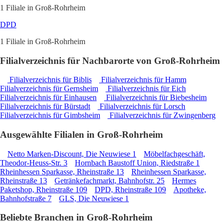
1 Filiale in Groß-Rohrheim
DPD
1 Filiale in Groß-Rohrheim
Filialverzeichnis für Nachbarorte von Groß-Rohrheim
Filialverzeichnis für Biblis
Filialverzeichnis für Hamm
Filialverzeichnis für Gernsheim
Filialverzeichnis für Eich
Filialverzeichnis für Einhausen
Filialverzeichnis für Biebesheim
Filialverzeichnis für Bürstadt
Filialverzeichnis für Lorsch
Filialverzeichnis für Gimbsheim
Filialverzeichnis für Zwingenberg
Ausgewählte Filialen in Groß-Rohrheim
Netto Marken-Discount, Die Neuwiese 1
Möbelfachgeschäft,
Theodor-Heuss-Str. 3
Hornbach Baustoff Union, Riedstraße 1
Rheinhessen Sparkasse, Rheinstraße 13
Rheinhessen Sparkasse,
Rheinstraße 13
Getränkefachmarkt, Bahnhofstr. 25
Hermes
Paketshop, Rheinstraße 109
DPD, Rheinstraße 109
Apotheke,
Bahnhofstraße 7
GLS, Die Neuwiese 1
Beliebte Branchen in Groß-Rohrheim