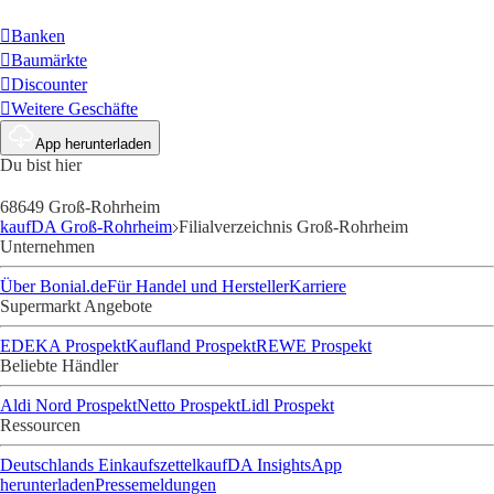
Banken
Baumärkte
Discounter
Weitere Geschäfte
App herunterladen
Du bist hier
68649 Groß-Rohrheim
kaufDA Groß-Rohrheim
Filialverzeichnis Groß-Rohrheim
Unternehmen
Über Bonial.de
Für Handel und Hersteller
Karriere
Supermarkt Angebote
EDEKA Prospekt
Kaufland Prospekt
REWE Prospekt
Beliebte Händler
Aldi Nord Prospekt
Netto Prospekt
Lidl Prospekt
Ressourcen
Deutschlands Einkaufszettel
kaufDA Insights
App
herunterladen
Pressemeldungen