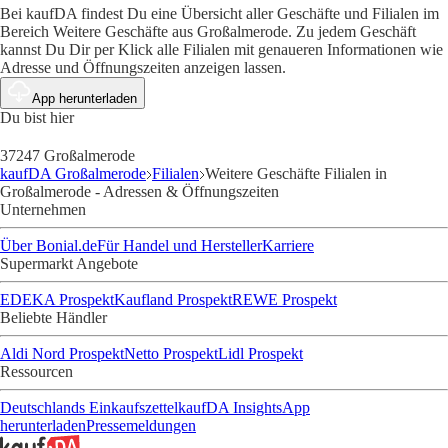
Bei kaufDA findest Du eine Übersicht aller Geschäfte und Filialen im
Bereich Weitere Geschäfte aus Großalmerode. Zu jedem Geschäft
kannst Du Dir per Klick alle Filialen mit genaueren Informationen wie
Adresse und Öffnungszeiten anzeigen lassen.
App herunterladen
Du bist hier
37247 Großalmerode
kaufDA Großalmerode
Filialen
Weitere Geschäfte Filialen in
Großalmerode - Adressen & Öffnungszeiten
Unternehmen
Über Bonial.de
Für Handel und Hersteller
Karriere
Supermarkt Angebote
EDEKA Prospekt
Kaufland Prospekt
REWE Prospekt
Beliebte Händler
Aldi Nord Prospekt
Netto Prospekt
Lidl Prospekt
Ressourcen
Deutschlands Einkaufszettel
kaufDA Insights
App
herunterladen
Pressemeldungen