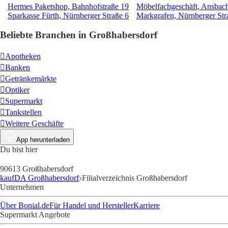
Hermes Paketshop, Bahnhofstraße 19
Möbelfachgeschäft, Ansbache
Sparkasse Fürth, Nürnberger Straße 6
Markgrafen, Nürnberger Str
Beliebte Branchen in Großhabersdorf
Apotheken
Banken
Getränkemärkte
Optiker
Supermarkt
Tankstellen
Weitere Geschäfte
App herunterladen
Du bist hier
90613 Großhabersdorf
kaufDA Großhabersdorf
Filialverzeichnis Großhabersdorf
Unternehmen
Über Bonial.de
Für Handel und Hersteller
Karriere
Supermarkt Angebote