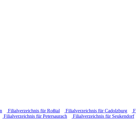
en
Filialverzeichnis für Roßtal
Filialverzeichnis für Cadolzburg
Fi
Filialverzeichnis für Petersaurach
Filialverzeichnis für Seukendorf