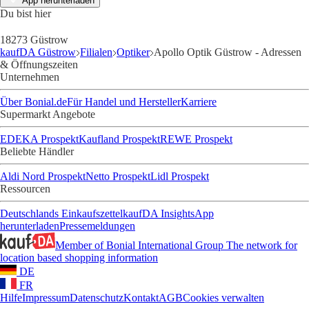
App herunterladen
Du bist hier
18273 Güstrow
kaufDA Güstrow
Filialen
Optiker
Apollo Optik Güstrow - Adressen
& Öffnungszeiten
Unternehmen
Über Bonial.de
Für Handel und Hersteller
Karriere
Supermarkt Angebote
EDEKA Prospekt
Kaufland Prospekt
REWE Prospekt
Beliebte Händler
Aldi Nord Prospekt
Netto Prospekt
Lidl Prospekt
Ressourcen
Deutschlands Einkaufszettel
kaufDA Insights
App
herunterladen
Pressemeldungen
Member of Bonial International Group
The network for
location based shopping information
DE
FR
Hilfe
Impressum
Datenschutz
Kontakt
AGB
Cookies verwalten