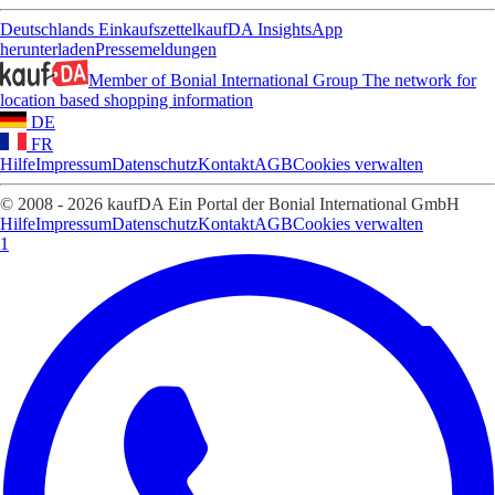
Deutschlands Einkaufszettel
kaufDA Insights
App
herunterladen
Pressemeldungen
Member of Bonial International Group
The network for
location based shopping information
DE
FR
Hilfe
Impressum
Datenschutz
Kontakt
AGB
Cookies verwalten
© 2008 - 2026 kaufDA Ein Portal der Bonial International GmbH
Hilfe
Impressum
Datenschutz
Kontakt
AGB
Cookies verwalten
1