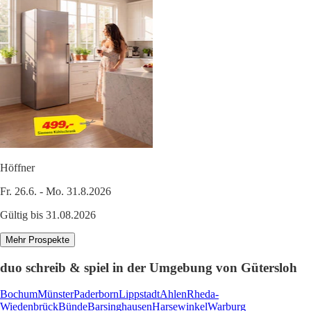
Höffner
Fr. 26.6. - Mo. 31.8.2026
Gültig bis 31.08.2026
Mehr Prospekte
duo schreib & spiel in der Umgebung von Gütersloh
Bochum
Münster
Paderborn
Lippstadt
Ahlen
Rheda-
Wiedenbrück
Bünde
Barsinghausen
Harsewinkel
Warburg