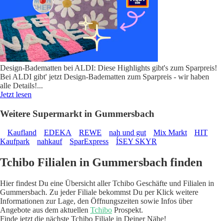
Design-Badematten bei ALDI: Diese Highlights gibt's zum Sparpreis!
Bei ALDI gibt' jetzt Design-Badematten zum Sparpreis - wir haben
alle Details!
...
Jetzt lesen
Weitere Supermarkt in Gummersbach
Kaufland
EDEKA
REWE
nah und gut
Mix Markt
HIT
Kaufpark
nahkauf
SparExpress
ÍSEY SKYR
Tchibo Filialen in Gummersbach finden
Hier findest Du eine Übersicht aller Tchibo Geschäfte und Filialen in
Gummersbach. Zu jeder Filiale bekommst Du per Klick weitere
Informationen zur Lage, den Öffnungszeiten sowie Infos über
Angebote aus dem aktuellen
Tchibo
Prospekt.
Finde jetzt die nächste Tchibo Filiale in Deiner Nähe!