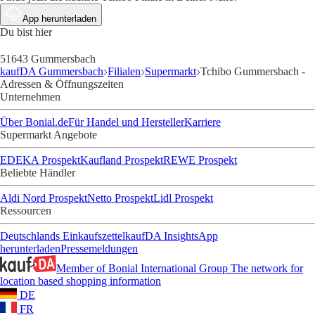
App herunterladen
Du bist hier
51643 Gummersbach
kaufDA Gummersbach
Filialen
Supermarkt
Tchibo Gummersbach -
Adressen & Öffnungszeiten
Unternehmen
Über Bonial.de
Für Handel und Hersteller
Karriere
Supermarkt Angebote
EDEKA Prospekt
Kaufland Prospekt
REWE Prospekt
Beliebte Händler
Aldi Nord Prospekt
Netto Prospekt
Lidl Prospekt
Ressourcen
Deutschlands Einkaufszettel
kaufDA Insights
App
herunterladen
Pressemeldungen
Member of Bonial International Group
The network for
location based shopping information
DE
FR