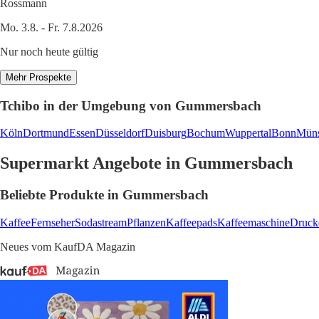
Rossmann
Mo. 3.8. - Fr. 7.8.2026
Nur noch heute gültig
Mehr Prospekte
Tchibo in der Umgebung von Gummersbach
Köln
Dortmund
Essen
Düsseldorf
Duisburg
Bochum
Wuppertal
Bonn
Müns
Supermarkt Angebote in Gummersbach
Beliebte Produkte in Gummersbach
Kaffee
Fernseher
Sodastream
Pflanzen
Kaffeepads
Kaffeemaschine
Druck
Neues vom KaufDA Magazin