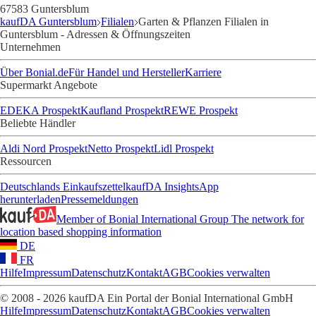
67583 Guntersblum
kaufDA Guntersblum
Filialen
Garten & Pflanzen Filialen in
Guntersblum - Adressen & Öffnungszeiten
Unternehmen
Über Bonial.de
Für Handel und Hersteller
Karriere
Supermarkt Angebote
EDEKA Prospekt
Kaufland Prospekt
REWE Prospekt
Beliebte Händler
Aldi Nord Prospekt
Netto Prospekt
Lidl Prospekt
Ressourcen
Deutschlands Einkaufszettel
kaufDA Insights
App
herunterladen
Pressemeldungen
Member of Bonial International Group
The network for
location based shopping information
DE
FR
Hilfe
Impressum
Datenschutz
Kontakt
AGB
Cookies verwalten
© 2008 - 2026 kaufDA Ein Portal der Bonial International GmbH
Hilfe
Impressum
Datenschutz
Kontakt
AGB
Cookies verwalten