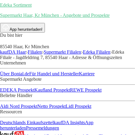
Edeka Sortiment
Supermarkt Haar, Kr München - Angebote und Prospekte
App herunterladen!
Du bist hier
85540 Haar, Kr München
kaufDA Haar
Filialen
Supermarkt Filialen
Edeka Filialen
Edeka
Filiale - Jagdfeldring 7, 85540 Haar - Adresse & Öffnungszeiten
Unternehmen
Über Bonial.de
Für Handel und Hersteller
Karriere
Supermarkt Angebote
EDEKA Prospekt
Kaufland Prospekt
REWE Prospekt
Beliebte Händler
Aldi Nord Prospekt
Netto Prospekt
Lidl Prospekt
Ressourcen
Deutschlands Einkaufszettel
kaufDA Insights
App
herunterladen
Pressemeldungen