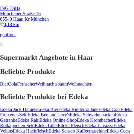
ING-DiBa
Münchener Straße 16
85540 Haar, Kr München
0,18 km
geöffnet
Supermarkt Angebote in Haar
Beliebte Produkte
Bier
Cola
Fernseher
Weihnachtsbaum
Weihnachten
Beliebte Produkte bei Edeka
Edeka Jack Daniels
Edeka Bier
Edeka Rinderroulade
Edeka Cola
Edeka
Freixenet-Sekt
Edeka Ben and Jerry's
Edeka Schweinenacken
Edeka
Getränke
Edeka Raki
Edeka Online-Shop
Edeka Krombacher
Edeka
Rotkäppchen Sekt
Edeka Lillet
Edeka Fleisch
Edeka Lavazza
Edeka
Veltins
Edeka Hackfleisch
Edeka Senseo Kaffeemaschine
Edeka Coca