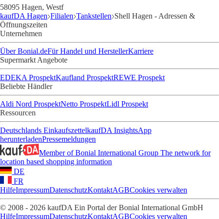
58095 Hagen, Westf
kaufDA Hagen
Filialen
Tankstellen
Shell Hagen - Adressen &
Öffnungszeiten
Unternehmen
Über Bonial.de
Für Handel und Hersteller
Karriere
Supermarkt Angebote
EDEKA Prospekt
Kaufland Prospekt
REWE Prospekt
Beliebte Händler
Aldi Nord Prospekt
Netto Prospekt
Lidl Prospekt
Ressourcen
Deutschlands Einkaufszettel
kaufDA Insights
App
herunterladen
Pressemeldungen
Member of Bonial International Group
The network for
location based shopping information
DE
FR
Hilfe
Impressum
Datenschutz
Kontakt
AGB
Cookies verwalten
© 2008 - 2026 kaufDA Ein Portal der Bonial International GmbH
Hilfe
Impressum
Datenschutz
Kontakt
AGB
Cookies verwalten