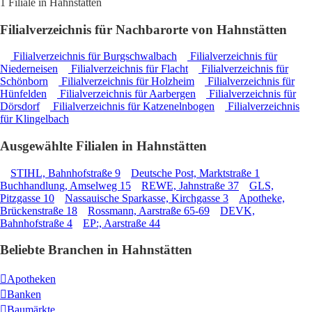
1 Filiale in Hahnstätten
Filialverzeichnis für Nachbarorte von Hahnstätten
Filialverzeichnis für Burgschwalbach
Filialverzeichnis für
Niederneisen
Filialverzeichnis für Flacht
Filialverzeichnis für
Schönborn
Filialverzeichnis für Holzheim
Filialverzeichnis für
Hünfelden
Filialverzeichnis für Aarbergen
Filialverzeichnis für
Dörsdorf
Filialverzeichnis für Katzenelnbogen
Filialverzeichnis
für Klingelbach
Ausgewählte Filialen in Hahnstätten
STIHL, Bahnhofstraße 9
Deutsche Post, Marktstraße 1
Buchhandlung, Amselweg 15
REWE, Jahnstraße 37
GLS,
Pitzgasse 10
Nassauische Sparkasse, Kirchgasse 3
Apotheke,
Brückenstraße 18
Rossmann, Aarstraße 65-69
DEVK,
Bahnhofstraße 4
EP:, Aarstraße 44
Beliebte Branchen in Hahnstätten
Apotheken
Banken
Baumärkte