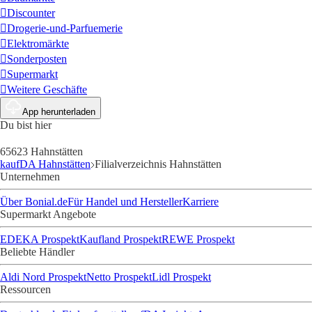
Discounter
Drogerie-und-Parfuemerie
Elektromärkte
Sonderposten
Supermarkt
Weitere Geschäfte
App herunterladen
Du bist hier
65623 Hahnstätten
kaufDA Hahnstätten
Filialverzeichnis Hahnstätten
Unternehmen
Über Bonial.de
Für Handel und Hersteller
Karriere
Supermarkt Angebote
EDEKA Prospekt
Kaufland Prospekt
REWE Prospekt
Beliebte Händler
Aldi Nord Prospekt
Netto Prospekt
Lidl Prospekt
Ressourcen