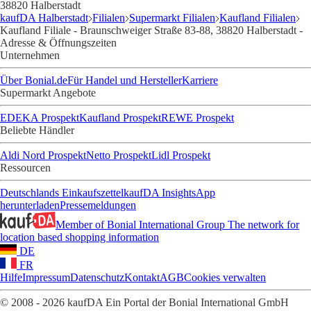
38820 Halberstadt
kaufDA Halberstadt
Filialen
Supermarkt Filialen
Kaufland Filialen
Kaufland Filiale - Braunschweiger Straße 83-88, 38820 Halberstadt -
Adresse & Öffnungszeiten
Unternehmen
Über Bonial.de
Für Handel und Hersteller
Karriere
Supermarkt Angebote
EDEKA Prospekt
Kaufland Prospekt
REWE Prospekt
Beliebte Händler
Aldi Nord Prospekt
Netto Prospekt
Lidl Prospekt
Ressourcen
Deutschlands Einkaufszettel
kaufDA Insights
App
herunterladen
Pressemeldungen
Member of Bonial International Group
The network for
location based shopping information
DE
FR
Hilfe
Impressum
Datenschutz
Kontakt
AGB
Cookies verwalten
© 2008 - 2026 kaufDA Ein Portal der Bonial International GmbH