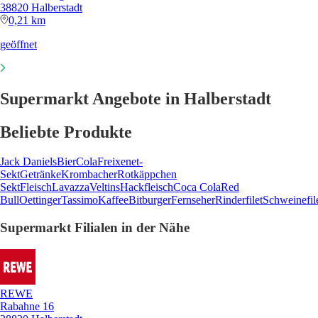
38820 Halberstadt
0,21 km
geöffnet
Supermarkt Angebote in Halberstadt
Beliebte Produkte
Jack Daniels
Bier
Cola
Freixenet-
Sekt
Getränke
Krombacher
Rotkäppchen
Sekt
Fleisch
Lavazza
Veltins
Hackfleisch
Coca Cola
Red
Bull
Oettinger
Tassimo
Kaffee
Bitburger
Fernseher
Rinderfilet
Schweinefil
Supermarkt Filialen in der Nähe
REWE
Rabahne 16