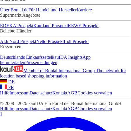
Über Bonial.de
Für Handel und Hersteller
Karriere
Supermarkt Angebote
EDEKA Prospekt
Kaufland Prospekt
REWE Prospekt
Beliebte Händler
Aldi Nord Prospekt
Netto Prospekt
Lidl Prospekt
Ressourcen
Deutschlands Einkaufszettel
kaufDA Insights
App
herunterladen
Pressemeldungen
Member of Bonial International Group
The network for
location based shopping information
DE
FR
Hilfe
Impressum
Datenschutz
Kontakt
AGB
Cookies verwalten
© 2008 - 2026 kaufDA Ein Portal der Bonial International GmbH
Hilfe
Impressum
Datenschutz
Kontakt
AGB
Cookies verwalten
1