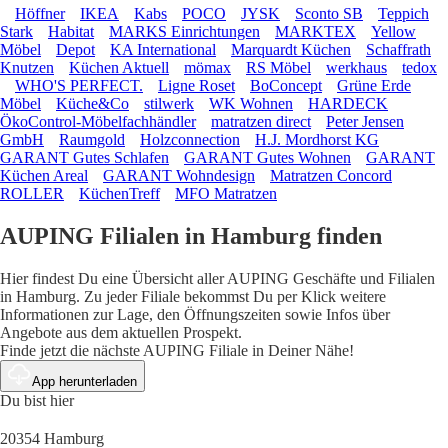
Höffner
IKEA
Kabs
POCO
JYSK
Sconto SB
Teppich
Stark
Habitat
MARKS Einrichtungen
MARKTEX
Yellow
Möbel
Depot
KA International
Marquardt Küchen
Schaffrath
Knutzen
Küchen Aktuell
mömax
RS Möbel
werkhaus
tedox
WHO'S PERFECT.
Ligne Roset
BoConcept
Grüne Erde
Möbel
Küche&Co
stilwerk
WK Wohnen
HARDECK
ÖkoControl-Möbelfachhändler
matratzen direct
Peter Jensen
GmbH
Raumgold
Holzconnection
H.J. Mordhorst KG
GARANT Gutes Schlafen
GARANT Gutes Wohnen
GARANT
Küchen Areal
GARANT Wohndesign
Matratzen Concord
ROLLER
KüchenTreff
MFO Matratzen
AUPING Filialen in Hamburg finden
Hier findest Du eine Übersicht aller AUPING Geschäfte und Filialen
in Hamburg. Zu jeder Filiale bekommst Du per Klick weitere
Informationen zur Lage, den Öffnungszeiten sowie Infos über
Angebote aus dem aktuellen Prospekt.
Finde jetzt die nächste AUPING Filiale in Deiner Nähe!
App herunterladen
Du bist hier
20354 Hamburg