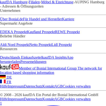
kaufDA Hamburg
Filialen
Möbel & Einrichtung
AUPING Hamburg
- Adressen & Öffnungszeiten
Unternehmen
Über Bonial.de
Für Handel und Hersteller
Karriere
Supermarkt Angebote
EDEKA Prospekt
Kaufland Prospekt
REWE Prospekt
Beliebte Händler
Aldi Nord Prospekt
Netto Prospekt
Lidl Prospekt
Ressourcen
Deutschlands Einkaufszettel
kaufDA Insights
App
herunterladen
Pressemeldungen
Member of Bonial International Group
The network for
location based shopping information
DE
FR
Hilfe
Impressum
Datenschutz
Kontakt
AGB
Cookies verwalten
© 2008 - 2026 kaufDA Ein Portal der Bonial International GmbH
Hilfe
Impressum
Datenschutz
Kontakt
AGB
Cookies verwalten
1