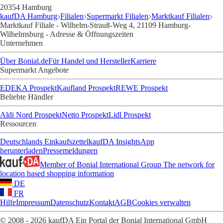
20354 Hamburg
kaufDA Hamburg
Filialen
Supermarkt Filialen
Marktkauf Filialen
Marktkauf Filiale - Wilhelm-Strauß-Weg 4, 21109 Hamburg-
Wilhelmsburg - Adresse & Öffnungszeiten
Unternehmen
Über Bonial.de
Für Handel und Hersteller
Karriere
Supermarkt Angebote
EDEKA Prospekt
Kaufland Prospekt
REWE Prospekt
Beliebte Händler
Aldi Nord Prospekt
Netto Prospekt
Lidl Prospekt
Ressourcen
Deutschlands Einkaufszettel
kaufDA Insights
App
herunterladen
Pressemeldungen
Member of Bonial International Group
The network for
location based shopping information
DE
FR
Hilfe
Impressum
Datenschutz
Kontakt
AGB
Cookies verwalten
© 2008 - 2026 kaufDA Ein Portal der Bonial International GmbH