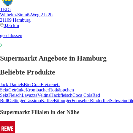
TEDi
Wilhelm-Strauß-Weg 2 b 2b
21109 Hamburg
0,06 km
geschlossen
Supermarkt Angebote in Hamburg
Beliebte Produkte
Jack Daniels
Bier
Cola
Freixenet-
Sekt
Getränke
Krombacher
Rotkäppchen
Sekt
Fleisch
Lavazza
Veltins
Hackfleisch
Coca Cola
Red
Bull
Oettinger
Tassimo
Kaffee
Bitburger
Fernseher
Rinderfilet
Schweinefil
Supermarkt Filialen in der Nähe