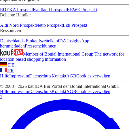
EDEKA Prospekt
Kaufland Prospekt
REWE Prospekt
Beliebte Händler
Aldi Nord Prospekt
Netto Prospekt
Lidl Prospekt
Ressourcen
Deutschlands Einkaufszettel
kaufDA Insights
App
herunterladen
Pressemeldungen
Member of Bonial International Group
The network for
location based shopping information
DE
FR
Hilfe
Impressum
Datenschutz
Kontakt
AGB
Cookies verwalten
© 2008 - 2026 kaufDA Ein Portal der Bonial International GmbH
Hilfe
Impressum
Datenschutz
Kontakt
AGB
Cookies verwalten
1