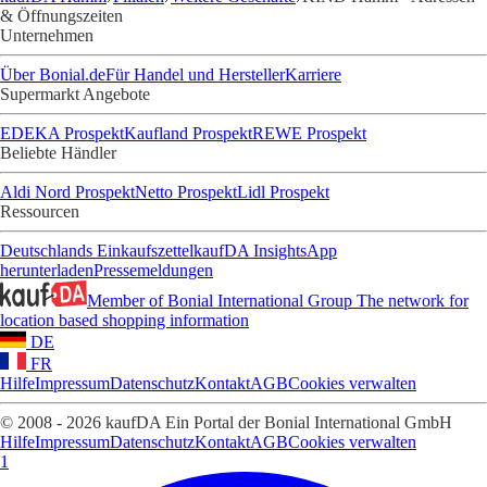
& Öffnungszeiten
Unternehmen
Über Bonial.de
Für Handel und Hersteller
Karriere
Supermarkt Angebote
EDEKA Prospekt
Kaufland Prospekt
REWE Prospekt
Beliebte Händler
Aldi Nord Prospekt
Netto Prospekt
Lidl Prospekt
Ressourcen
Deutschlands Einkaufszettel
kaufDA Insights
App
herunterladen
Pressemeldungen
Member of Bonial International Group
The network for
location based shopping information
DE
FR
Hilfe
Impressum
Datenschutz
Kontakt
AGB
Cookies verwalten
© 2008 - 2026 kaufDA Ein Portal der Bonial International GmbH
Hilfe
Impressum
Datenschutz
Kontakt
AGB
Cookies verwalten
1