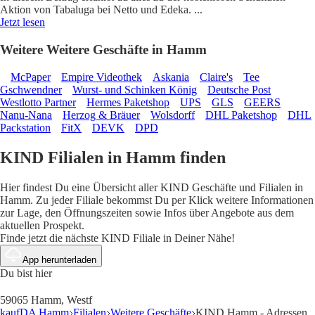
Aktion von Tabaluga bei Netto und Edeka.
...
Jetzt lesen
Weitere Weitere Geschäfte in Hamm
McPaper
Empire Videothek
Askania
Claire's
Tee
Gschwendner
Wurst- und Schinken König
Deutsche Post
Westlotto Partner
Hermes Paketshop
UPS
GLS
GEERS
Nanu-Nana
Herzog & Bräuer
Wolsdorff
DHL Paketshop
DHL
Packstation
FitX
DEVK
DPD
KIND Filialen in Hamm finden
Hier findest Du eine Übersicht aller KIND Geschäfte und Filialen in
Hamm. Zu jeder Filiale bekommst Du per Klick weitere Informationen
zur Lage, den Öffnungszeiten sowie Infos über Angebote aus dem
aktuellen Prospekt.
Finde jetzt die nächste KIND Filiale in Deiner Nähe!
App herunterladen
Du bist hier
59065 Hamm, Westf
kaufDA Hamm
Filialen
Weitere Geschäfte
KIND Hamm - Adressen