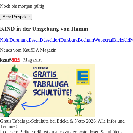
Noch bis morgen gültig
Mehr Prospekte
KIND in der Umgebung von Hamm
Köln
Dortmund
Essen
Düsseldorf
Duisburg
Bochum
Wuppertal
Bielefeld
M
Neues vom KaufDA Magazin
Gratis Tabaluga-Schultüte bei Edeka & Netto 2026: Alle Infos und
Termine!
In diesem Beitrag erfährst du alles zu der kostenlosen Schultüten-