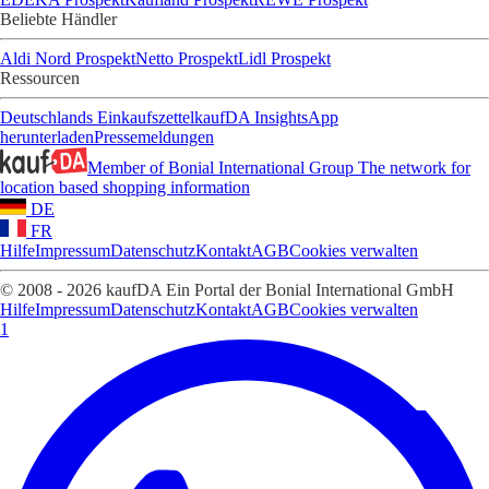
Beliebte Händler
Aldi Nord Prospekt
Netto Prospekt
Lidl Prospekt
Ressourcen
Deutschlands Einkaufszettel
kaufDA Insights
App
herunterladen
Pressemeldungen
Member of Bonial International Group
The network for
location based shopping information
DE
FR
Hilfe
Impressum
Datenschutz
Kontakt
AGB
Cookies verwalten
© 2008 - 2026 kaufDA Ein Portal der Bonial International GmbH
Hilfe
Impressum
Datenschutz
Kontakt
AGB
Cookies verwalten
1