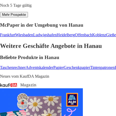
Noch 5 Tage gültig
Mehr Prospekte
McPaper in der Umgebung von Hanau
Frankfurt
Wiesbaden
Ludwigshafen
Heidelberg
Offenbach
Koblenz
Gieß
Weitere Geschäfte Angebote in Hanau
Beliebte Produkte in Hanau
Taschenrechner
Adventskalender
Papier
Geschenkpapier
Tintenpatronen
Neues vom KaufDA Magazin