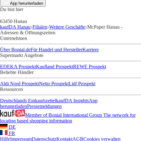
App herunterladen
Du bist hier
63450 Hanau
kaufDA Hanau
Filialen
Weitere Geschäfte
McPaper Hanau -
Adressen & Öffnungszeiten
Unternehmen
Über Bonial.de
Für Handel und Hersteller
Karriere
Supermarkt Angebote
EDEKA Prospekt
Kaufland Prospekt
REWE Prospekt
Beliebte Händler
Aldi Nord Prospekt
Netto Prospekt
Lidl Prospekt
Ressourcen
Deutschlands Einkaufszettel
kaufDA Insights
App
herunterladen
Pressemeldungen
Member of Bonial International Group
The network for
location based shopping information
DE
FR
Hilfe
Impressum
Datenschutz
Kontakt
AGB
Cookies verwalten