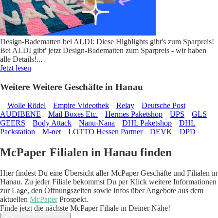
Design-Badematten bei ALDI: Diese Highlights gibt's zum Sparpreis!
Bei ALDI gibt' jetzt Design-Badematten zum Sparpreis - wir haben
alle Details!
...
Jetzt lesen
Weitere Weitere Geschäfte in Hanau
Wolle Rödel
Empire Videothek
Relay
Deutsche Post
AUDIBENE
Mail Boxes Etc.
Hermes Paketshop
UPS
GLS
GEERS
Body Attack
Nanu-Nana
DHL Paketshop
DHL
Packstation
M-net
LOTTO Hessen Partner
DEVK
DPD
McPaper Filialen in Hanau finden
Hier findest Du eine Übersicht aller McPaper Geschäfte und Filialen in
Hanau. Zu jeder Filiale bekommst Du per Klick weitere Informationen
zur Lage, den Öffnungszeiten sowie Infos über Angebote aus dem
aktuellen
McPaper
Prospekt.
Finde jetzt die nächste McPaper Filiale in Deiner Nähe!