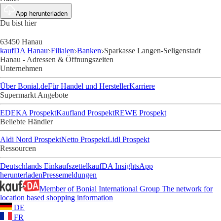
App herunterladen
Du bist hier
63450 Hanau
kaufDA Hanau
Filialen
Banken
Sparkasse Langen-Seligenstadt
Hanau - Adressen & Öffnungszeiten
Unternehmen
Über Bonial.de
Für Handel und Hersteller
Karriere
Supermarkt Angebote
EDEKA Prospekt
Kaufland Prospekt
REWE Prospekt
Beliebte Händler
Aldi Nord Prospekt
Netto Prospekt
Lidl Prospekt
Ressourcen
Deutschlands Einkaufszettel
kaufDA Insights
App
herunterladen
Pressemeldungen
Member of Bonial International Group
The network for
location based shopping information
DE
FR