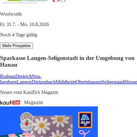
Woolworth
Fr. 31.7. - Mo. 10.8.2026
Noch 4 Tage gültig
Mehr Prospekte
Sparkasse Langen-Seligenstadt in der Umgebung von
Hanau
Rodgau
Dreieich
Neu-
Isenburg
Langen
Dietzenbach
Mühlheim
Obertshausen
Seligenstadt
Heus
Neues vom KaufDA Magazin