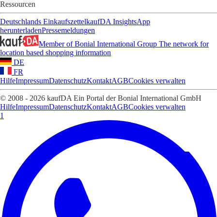
Ressourcen
Deutschlands Einkaufszettel
kaufDA Insights
App
herunterladen
Pressemeldungen
Member of Bonial International Group
The network for
location based shopping information
DE
FR
Hilfe
Impressum
Datenschutz
Kontakt
AGB
Cookies verwalten
© 2008 - 2026 kaufDA Ein Portal der Bonial International GmbH
Hilfe
Impressum
Datenschutz
Kontakt
AGB
Cookies verwalten
1