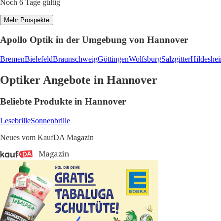
Noch 6 Tage gültig
Mehr Prospekte
Apollo Optik in der Umgebung von Hannover
Bremen
Bielefeld
Braunschweig
Göttingen
Wolfsburg
Salzgitter
Hildeshe
Optiker Angebote in Hannover
Beliebte Produkte in Hannover
Lesebrille
Sonnenbrille
Neues vom KaufDA Magazin