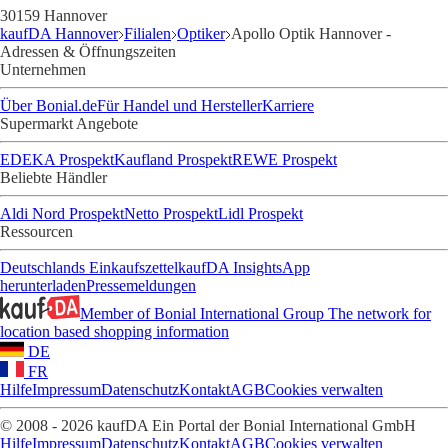
30159 Hannover
kaufDA Hannover
Filialen
Optiker
Apollo Optik Hannover -
Adressen & Öffnungszeiten
Unternehmen
Über Bonial.de
Für Handel und Hersteller
Karriere
Supermarkt Angebote
EDEKA Prospekt
Kaufland Prospekt
REWE Prospekt
Beliebte Händler
Aldi Nord Prospekt
Netto Prospekt
Lidl Prospekt
Ressourcen
Deutschlands Einkaufszettel
kaufDA Insights
App
herunterladen
Pressemeldungen
Member of Bonial International Group
The network for
location based shopping information
DE
FR
Hilfe
Impressum
Datenschutz
Kontakt
AGB
Cookies verwalten
© 2008 - 2026 kaufDA Ein Portal der Bonial International GmbH
Hilfe
Impressum
Datenschutz
Kontakt
AGB
Cookies verwalten