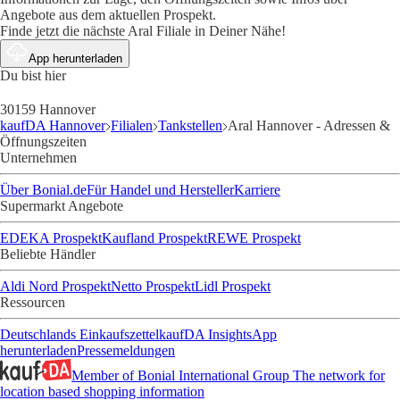
Angebote aus dem aktuellen Prospekt.
Finde jetzt die nächste Aral Filiale in Deiner Nähe!
App herunterladen
Du bist hier
30159 Hannover
kaufDA Hannover
Filialen
Tankstellen
Aral Hannover - Adressen &
Öffnungszeiten
Unternehmen
Über Bonial.de
Für Handel und Hersteller
Karriere
Supermarkt Angebote
EDEKA Prospekt
Kaufland Prospekt
REWE Prospekt
Beliebte Händler
Aldi Nord Prospekt
Netto Prospekt
Lidl Prospekt
Ressourcen
Deutschlands Einkaufszettel
kaufDA Insights
App
herunterladen
Pressemeldungen
Member of Bonial International Group
The network for
location based shopping information