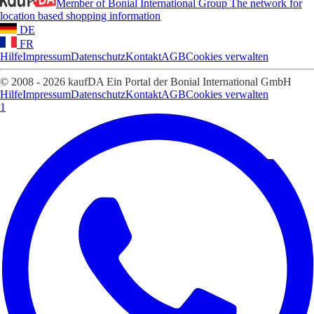
Member of Bonial International Group
The network for
location based shopping information
DE
FR
Hilfe
Impressum
Datenschutz
Kontakt
AGB
Cookies verwalten
© 2008 - 2026 kaufDA Ein Portal der Bonial International GmbH
Hilfe
Impressum
Datenschutz
Kontakt
AGB
Cookies verwalten
1