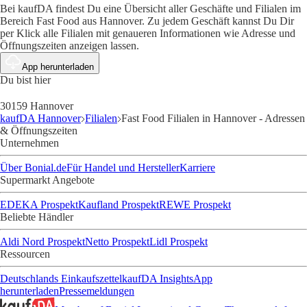
Bei kaufDA findest Du eine Übersicht aller Geschäfte und Filialen im
Bereich Fast Food aus Hannover. Zu jedem Geschäft kannst Du Dir
per Klick alle Filialen mit genaueren Informationen wie Adresse und
Öffnungszeiten anzeigen lassen.
App herunterladen
Du bist hier
30159 Hannover
kaufDA Hannover
Filialen
Fast Food Filialen in Hannover - Adressen
& Öffnungszeiten
Unternehmen
Über Bonial.de
Für Handel und Hersteller
Karriere
Supermarkt Angebote
EDEKA Prospekt
Kaufland Prospekt
REWE Prospekt
Beliebte Händler
Aldi Nord Prospekt
Netto Prospekt
Lidl Prospekt
Ressourcen
Deutschlands Einkaufszettel
kaufDA Insights
App
herunterladen
Pressemeldungen