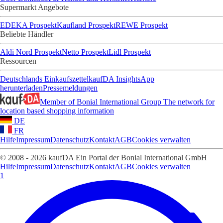
Supermarkt Angebote
EDEKA Prospekt
Kaufland Prospekt
REWE Prospekt
Beliebte Händler
Aldi Nord Prospekt
Netto Prospekt
Lidl Prospekt
Ressourcen
Deutschlands Einkaufszettel
kaufDA Insights
App
herunterladen
Pressemeldungen
Member of Bonial International Group
The network for
location based shopping information
DE
FR
Hilfe
Impressum
Datenschutz
Kontakt
AGB
Cookies verwalten
© 2008 - 2026 kaufDA Ein Portal der Bonial International GmbH
Hilfe
Impressum
Datenschutz
Kontakt
AGB
Cookies verwalten
1