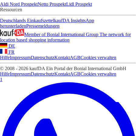
Aldi Nord Prospekt
Netto Prospekt
Lidl Prospekt
Ressourcen
Deutschlands Einkaufszettel
kaufDA Insights
App
herunterladen
Pressemeldungen
Member of Bonial International Group
The network for
location based shopping information
DE
FR
Hilfe
Impressum
Datenschutz
Kontakt
AGB
Cookies verwalten
© 2008 - 2026 kaufDA Ein Portal der Bonial International GmbH
Hilfe
Impressum
Datenschutz
Kontakt
AGB
Cookies verwalten
1