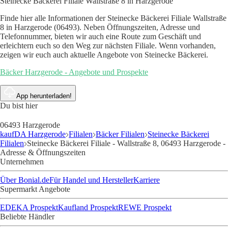
Steinecke Bäckerei Filiale Wallstraße 8 in Harzgerode
Finde hier alle Informationen der Steinecke Bäckerei Filiale Wallstraße
8 in Harzgerode (06493). Neben Öffnungszeiten, Adresse und
Telefonnummer, bieten wir auch eine Route zum Geschäft und
erleichtern euch so den Weg zur nächsten Filiale. Wenn vorhanden,
zeigen wir euch auch aktuelle Angebote von Steinecke Bäckerei.
Bäcker Harzgerode - Angebote und Prospekte
App herunterladen!
Du bist hier
06493 Harzgerode
kaufDA Harzgerode
Filialen
Bäcker Filialen
Steinecke Bäckerei
Filialen
Steinecke Bäckerei Filiale - Wallstraße 8, 06493 Harzgerode -
Adresse & Öffnungszeiten
Unternehmen
Über Bonial.de
Für Handel und Hersteller
Karriere
Supermarkt Angebote
EDEKA Prospekt
Kaufland Prospekt
REWE Prospekt
Beliebte Händler