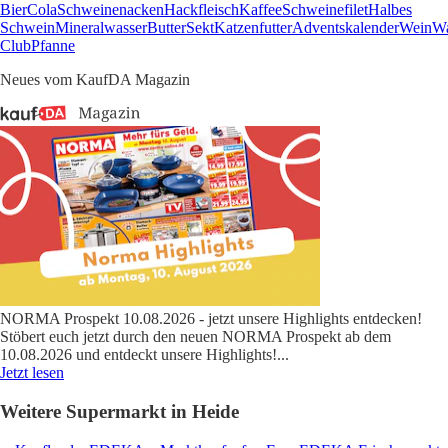
Bier
Cola
Schweinenacken
Hackfleisch
Kaffee
Schweinefilet
Halbes
Schwein
Mineralwasser
Butter
Sekt
Katzenfutter
Adventskalender
Wein
Wa
Club
Pfanne
Neues vom KaufDA Magazin
NORMA Prospekt 10.08.2026 - jetzt unsere Highlights entdecken!
Stöbert euch jetzt durch den neuen NORMA Prospekt ab dem
10.08.2026 und entdeckt unsere Highlights!
...
Jetzt lesen
Weitere Supermarkt in Heide