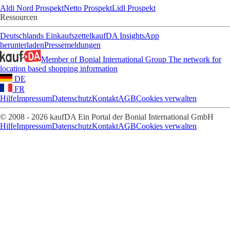
Aldi Nord Prospekt
Netto Prospekt
Lidl Prospekt
Ressourcen
Deutschlands Einkaufszettel
kaufDA Insights
App
herunterladen
Pressemeldungen
Member of Bonial International Group
The network for
location based shopping information
DE
FR
Hilfe
Impressum
Datenschutz
Kontakt
AGB
Cookies verwalten
© 2008 - 2026 kaufDA Ein Portal der Bonial International GmbH
Hilfe
Impressum
Datenschutz
Kontakt
AGB
Cookies verwalten