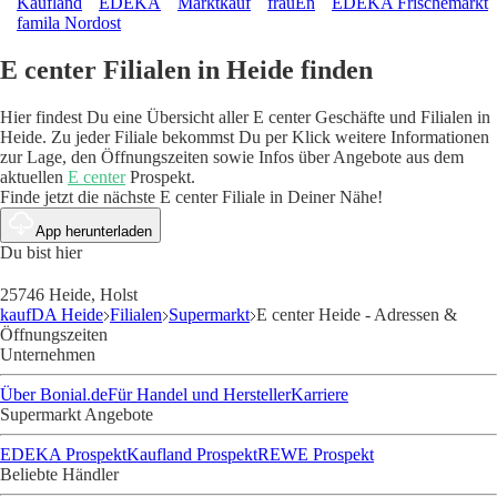
Kaufland
EDEKA
Marktkauf
frauEn
EDEKA Frischemarkt
famila Nordost
E center Filialen in Heide finden
Hier findest Du eine Übersicht aller E center Geschäfte und Filialen in
Heide. Zu jeder Filiale bekommst Du per Klick weitere Informationen
zur Lage, den Öffnungszeiten sowie Infos über Angebote aus dem
aktuellen
E center
Prospekt.
Finde jetzt die nächste E center Filiale in Deiner Nähe!
App herunterladen
Du bist hier
25746 Heide, Holst
kaufDA Heide
Filialen
Supermarkt
E center Heide - Adressen &
Öffnungszeiten
Unternehmen
Über Bonial.de
Für Handel und Hersteller
Karriere
Supermarkt Angebote
EDEKA Prospekt
Kaufland Prospekt
REWE Prospekt
Beliebte Händler