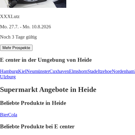
XXXLutz
Mo. 27.7. - Mo. 10.8.2026
Noch 3 Tage gültig
Mehr Prospekte
E center in der Umgebung von Heide
Hamburg
Kiel
Neumünster
Cuxhaven
Elmshorn
Stade
Itzehoe
Nordenham
Ulzburg
Supermarkt Angebote in Heide
Beliebte Produkte in Heide
Bier
Cola
Beliebte Produkte bei E center