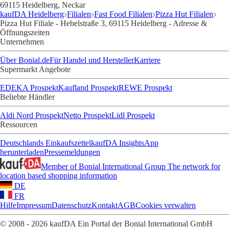
69115 Heidelberg, Neckar
kaufDA Heidelberg
Filialen
Fast Food Filialen
Pizza Hut Filialen
Pizza Hut Filiale - Hebelstraße 3, 69115 Heidelberg - Adresse &
Öffnungszeiten
Unternehmen
Über Bonial.de
Für Handel und Hersteller
Karriere
Supermarkt Angebote
EDEKA Prospekt
Kaufland Prospekt
REWE Prospekt
Beliebte Händler
Aldi Nord Prospekt
Netto Prospekt
Lidl Prospekt
Ressourcen
Deutschlands Einkaufszettel
kaufDA Insights
App
herunterladen
Pressemeldungen
Member of Bonial International Group
The network for
location based shopping information
DE
FR
Hilfe
Impressum
Datenschutz
Kontakt
AGB
Cookies verwalten
© 2008 - 2026 kaufDA Ein Portal der Bonial International GmbH