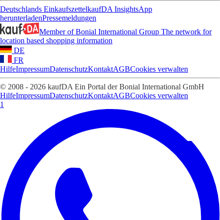
Deutschlands Einkaufszettel
kaufDA Insights
App
herunterladen
Pressemeldungen
Member of Bonial International Group
The network for
location based shopping information
DE
FR
Hilfe
Impressum
Datenschutz
Kontakt
AGB
Cookies verwalten
© 2008 - 2026 kaufDA Ein Portal der Bonial International GmbH
Hilfe
Impressum
Datenschutz
Kontakt
AGB
Cookies verwalten
1