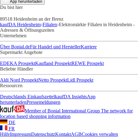
App herunterladen
Du bist hier
89518 Heidenheim an der Brenz
kaufDA Heidenheim
Filialen
Elektromärkte Filialen in Heidenheim -
Adressen & Öffnungszeiten
Unternehmen
Über Bonial.de
Für Handel und Hersteller
Karriere
Supermarkt Angebote
EDEKA Prospekt
Kaufland Prospekt
REWE Prospekt
Beliebte Händler
Aldi Nord Prospekt
Netto Prospekt
Lidl Prospekt
Ressourcen
Deutschlands Einkaufszettel
kaufDA Insights
App
herunterladen
Pressemeldungen
Member of Bonial International Group
The network for
location based shopping information
DE
FR
Hilfe
Impressum
Datenschutz
Kontakt
AGB
Cookies verwalten