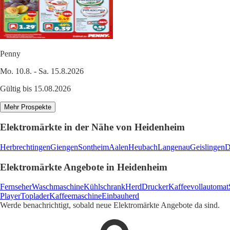
Penny
Mo. 10.8. - Sa. 15.8.2026
Gültig bis 15.08.2026
Mehr Prospekte
Elektromärkte in der Nähe von Heidenheim
Herbrechtingen
Giengen
Sontheim
Aalen
Heubach
Langenau
Geislingen
D
Elektromärkte Angebote in Heidenheim
Fernseher
Waschmaschine
Kühlschrank
Herd
Drucker
Kaffeevollautomat
Player
Toplader
Kaffeemaschine
Einbauherd
Werde benachrichtigt, sobald neue Elektromärkte Angebote da sind.
1