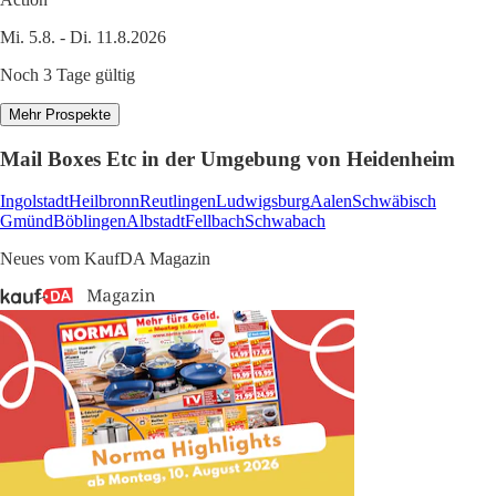
Mi. 5.8. - Di. 11.8.2026
Noch 3 Tage gültig
Mehr Prospekte
Mail Boxes Etc in der Umgebung von Heidenheim
Ingolstadt
Heilbronn
Reutlingen
Ludwigsburg
Aalen
Schwäbisch
Gmünd
Böblingen
Albstadt
Fellbach
Schwabach
Neues vom KaufDA Magazin