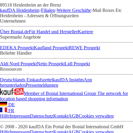
89518 Heidenheim an der Brenz
kaufDA Heidenheim
Filialen
Weitere Geschäfte
Mail Boxes Etc
Heidenheim - Adressen & Öffnungszeiten
Unternehmen
Über Bonial.de
Für Handel und Hersteller
Karriere
Supermarkt Angebote
EDEKA Prospekt
Kaufland Prospekt
REWE Prospekt
Beliebte Händler
Aldi Nord Prospekt
Netto Prospekt
Lidl Prospekt
Ressourcen
Deutschlands Einkaufszettel
kaufDA Insights
App
herunterladen
Pressemeldungen
Member of Bonial International Group
The network for
location based shopping information
DE
FR
Hilfe
Impressum
Datenschutz
Kontakt
AGB
Cookies verwalten
© 2008 - 2026 kaufDA Ein Portal der Bonial International GmbH
Hilfe
Impressum
Datenschutz
Kontakt
AGB
Cookies verwalten