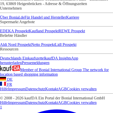
19, 63869 Heigenbrücken - Adresse & Öffnungszeiten
Unternehmen
Über Bonial.de
Für Handel und Hersteller
Karriere
Supermarkt Angebote
EDEKA Prospekt
Kaufland Prospekt
REWE Prospekt
Beliebte Händler
Aldi Nord Prospekt
Netto Prospekt
Lidl Prospekt
Ressourcen
Deutschlands Einkaufszettel
kaufDA Insights
App
herunterladen
Pressemeldungen
Member of Bonial International Group
The network for
location based shopping information
DE
FR
Hilfe
Impressum
Datenschutz
Kontakt
AGB
Cookies verwalten
© 2008 - 2026 kaufDA Ein Portal der Bonial International GmbH
Hilfe
Impressum
Datenschutz
Kontakt
AGB
Cookies verwalten
1