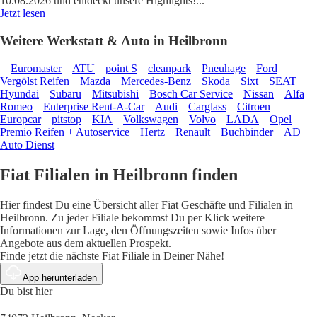
10.08.2026 und entdeckt unsere Highlights!
...
Jetzt lesen
Weitere Werkstatt & Auto in Heilbronn
Euromaster
ATU
point S
cleanpark
Pneuhage
Ford
Vergölst Reifen
Mazda
Mercedes-Benz
Skoda
Sixt
SEAT
Hyundai
Subaru
Mitsubishi
Bosch Car Service
Nissan
Alfa
Romeo
Enterprise Rent-A-Car
Audi
Carglass
Citroen
Europcar
pitstop
KIA
Volkswagen
Volvo
LADA
Opel
Premio Reifen + Autoservice
Hertz
Renault
Buchbinder
AD
Auto Dienst
Fiat Filialen in Heilbronn finden
Hier findest Du eine Übersicht aller Fiat Geschäfte und Filialen in
Heilbronn. Zu jeder Filiale bekommst Du per Klick weitere
Informationen zur Lage, den Öffnungszeiten sowie Infos über
Angebote aus dem aktuellen Prospekt.
Finde jetzt die nächste Fiat Filiale in Deiner Nähe!
App herunterladen
Du bist hier