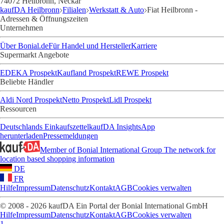
74072 Heilbronn, Neckar
kaufDA Heilbronn
Filialen
Werkstatt & Auto
Fiat Heilbronn -
Adressen & Öffnungszeiten
Unternehmen
Über Bonial.de
Für Handel und Hersteller
Karriere
Supermarkt Angebote
EDEKA Prospekt
Kaufland Prospekt
REWE Prospekt
Beliebte Händler
Aldi Nord Prospekt
Netto Prospekt
Lidl Prospekt
Ressourcen
Deutschlands Einkaufszettel
kaufDA Insights
App
herunterladen
Pressemeldungen
Member of Bonial International Group
The network for
location based shopping information
DE
FR
Hilfe
Impressum
Datenschutz
Kontakt
AGB
Cookies verwalten
© 2008 - 2026 kaufDA Ein Portal der Bonial International GmbH
Hilfe
Impressum
Datenschutz
Kontakt
AGB
Cookies verwalten
1